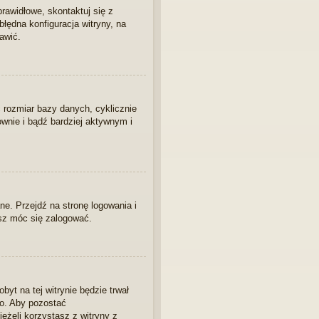
rawidłowe, skontaktuj się z
błędna konfiguracja witryny, na
awić.
ć rozmiar bazy danych, cyklicznie
ownie i bądź bardziej aktywnym i
e. Przejdź na stronę logowania i
esz móc się zalogować.
byt na tej witrynie będzie trwał
go. Aby pozostać
 jeżeli korzystasz z witryny z