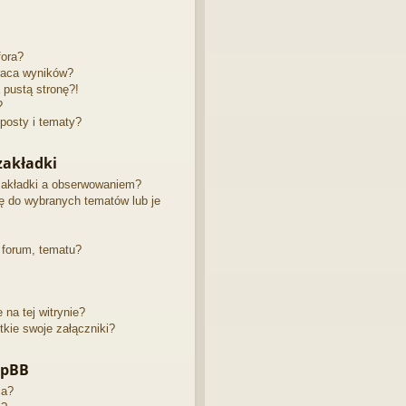
fora?
raca wyników?
pustą stronę?!
?
posty i tematy?
akładki
zakładki a obserwowaniem?
 do wybranych tematów lub je
 forum, tematu?
na tej witrynie?
kie swoje załączniki?
hpBB
ia?