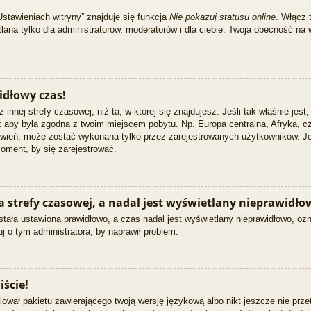
stawieniach witryny” znajduje się funkcja
Nie pokazuj statusu online
. Włącz 
na tylko dla administratorów, moderatorów i dla ciebie. Twoja obecność na 
idłowy czas!
 innej strefy czasowej, niż ta, w której się znajdujesz. Jeśli tak właśnie jest
k aby była zgodna z twoim miejscem pobytu. Np. Europa centralna, Afryka, c
tawień, może zostać wykonana tylko przez zarejestrowanych użytkowników. Je
oment, by się zarejestrować.
strefy czasowej, a nadal jest wyświetlany nieprawidłow
tała ustawiona prawidłowo, a czas nadal jest wyświetlany nieprawidłowo, ozn
j o tym administratora, by naprawił problem.
iście!
lował pakietu zawierającego twoją wersję językową albo nikt jeszcze nie prz