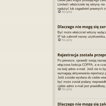
ciebie jako kogoś próbującego zare
Limited i właściciele tej witryny 
nadużyć lub zagadnień prawnych zw
Na górę
Dlaczego nie mogę się za
Być może właściciel witryny wyłączy
IP lub zabronił nazwy użytkownika,
Na górę
Rejestracja została prze
Po pierwsze, sprawdź swoją nazwę 
włączona funkcja COPPA, a w czasi
na twój adres e-mail. Jeśli nie to
wymagają aktywowania rejestracji pr
Jeśli została wysłana do ciebie wia
być może został podany nieprawidł
ciebie adres e-mail jest prawidłowy
Na górę
Dlaczego nie mogę się za