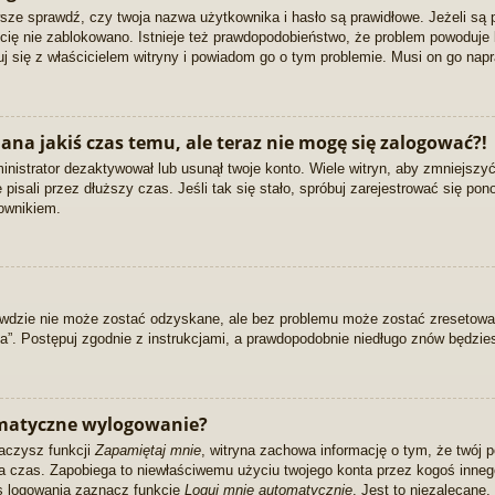
ze sprawdź, czy twoja nazwa użytkownika i hasło są prawidłowe. Jeżeli są p
y cię nie zablokowano. Istnieje też prawdopodobieństwo, że problem powoduje 
tuj się z właścicielem witryny i powiadom go o tym problemie. Musi on go napr
ana jakiś czas temu, ale teraz nie mogę się zalogować?!
nistrator dezaktywował lub usunął twoje konto. Wiele witryn, aby zmniejszy
pisali przez dłuższy czas. Jeśli tak się stało, spróbuj zarejestrować się pon
ownikiem.
wdzie nie może zostać odzyskane, ale bez problemu może zostać zresetowan
ła”. Postępuj zgodnie z instrukcjami, a prawdopodobnie niedługo znów będzi
omatyczne wylogowanie?
naczysz funkcji
Zapamiętaj mnie
, witryna zachowa informację o tym, że twój po
ora czas. Zapobiega to niewłaściwemu użyciu twojego konta przez kogoś inne
 logowania zaznacz funkcję
Loguj mnie automatycznie
. Jest to niezalecane,