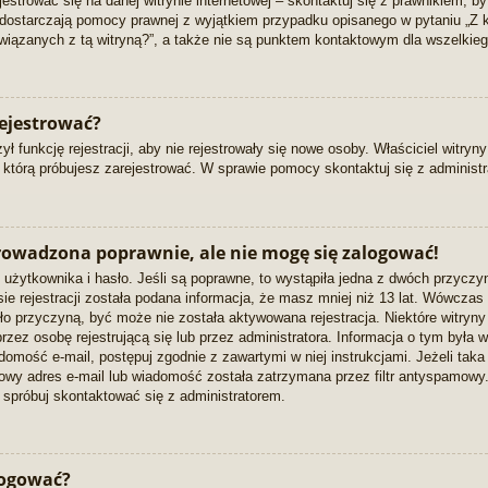
jestrować się na danej witrynie internetowej – skontaktuj się z prawnikiem, 
nie dostarczają pomocy prawnej z wyjątkiem przypadku opisanego w pytaniu „
iązanych z tą witryną?”, a także nie są punktem kontaktowym dla wszelkieg
rejestrować?
ł funkcję rejestracji, aby nie rejestrowały się nowe osoby. Właściciel witry
 którą próbujesz zarejestrować. W sprawie pomocy skontaktuj się z administr
prowadzona poprawnie, ale nie mogę się zalogować!
użytkownika i hasło. Jeśli są poprawne, to wystąpiła jedna z dwóch przyczy
e rejestracji została podana informacja, że masz mniej niż 13 lat. Wówczas
 było przyczyną, być może nie została aktywowana rejestracja. Niektóre witr
zez osobę rejestrującą się lub przez administratora. Informacja o tym była w
domość e-mail, postępuj zgodnie z zawartymi w niej instrukcjami. Jeżeli taka
owy adres e-mail lub wiadomość została zatrzymana przez filtr antyspamowy
, spróbuj skontaktować się z administratorem.
logować?