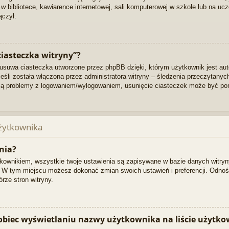
 bibliotece, kawiarence internetowej, sali komputerowej w szkole lub na uczelni
ączył.
ciasteczka witryny”?
 usuwa ciasteczka utworzone przez phpBB dzięki, którym użytkownik jest aut
jeśli została włączona przez administratora witryny – śledzenia przeczytanyc
ują problemy z logowaniem/wylogowaniem, usunięcie ciasteczek może być p
użytkownika
nia?
kownikiem, wszystkie twoje ustawienia są zapisywane w bazie danych witryny
 W tym miejscu możesz dokonać zmian swoich ustawień i preferencji. Odnoś
rze stron witryny.
obiec wyświetlaniu nazwy użytkownika na liście użytk