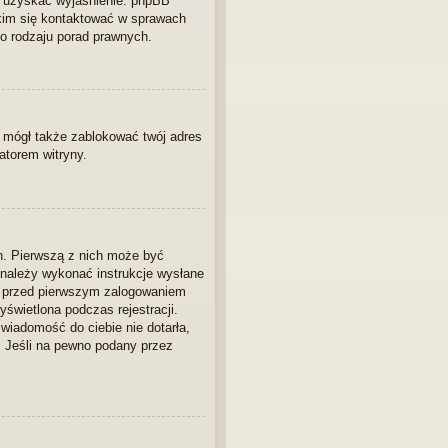
by uzyskać wyjaśnienie. phpBB
Z kim się kontaktować w sprawach
o rodzaju porad prawnych.
ny mógł także zablokować twój adres
atorem witryny.
n. Pierwszą z nich może być
 należy wykonać instrukcje wysłane
yny przed pierwszym zalogowaniem
yświetlona podczas rejestracji.
 wiadomość do ciebie nie dotarła,
. Jeśli na pewno podany przez