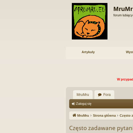
MruMr
forum lubiący
Artykuły
Wys
W przypad
MruMru
Fora
Zaloguj się
MruMru
Strona główna
Często 
Często zadawane pytan