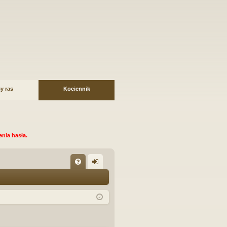
y ras
Kociennik
nia hasła.
FA
al
Q
og
uj
si