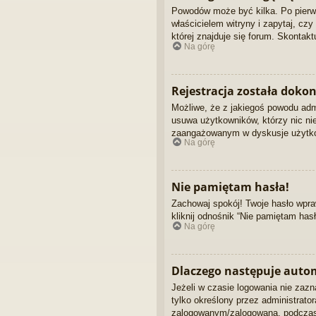
Powodów może być kilka. Po pierws
właścicielem witryny i zapytaj, cz
której znajduje się forum. Skontak
Na górę
Rejestracja została dokon
Możliwe, że z jakiegoś powodu admi
usuwa użytkowników, którzy nic nie 
zaangażowanym w dyskusje użytk
Na górę
Nie pamiętam hasła!
Zachowaj spokój! Twoje hasło wpra
kliknij odnośnik “Nie pamiętam has
Na górę
Dlaczego następuje aut
Jeżeli w czasie logowania nie zaz
tylko określony przez administrat
zalogowanym/zalogowaną, podczas