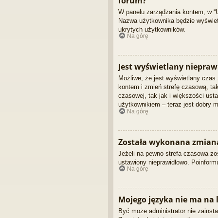
forum?
W panelu zarządzania kontem, w “U
Nazwa użytkownika będzie wyświetla
ukrytych użytkowników.
Na górę
Jest wyświetlany niepraw
Możliwe, że jest wyświetlany czas z
kontem i zmień strefę czasową, ta
czasowej, tak jak i większości us
użytkownikiem – teraz jest dobry m
Na górę
Została wykonana zmiana 
Jeżeli na pewno strefa czasowa zos
ustawiony nieprawidłowo. Poinformu
Na górę
Mojego języka nie ma na l
Być może administrator nie zainsta