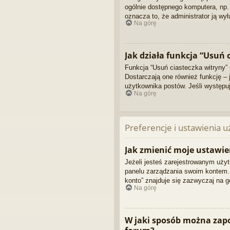
ogólnie dostępnego komputera, np. w
oznacza to, że administrator ją wył
Na górę
Jak działa funkcja “Usuń 
Funkcja “Usuń ciasteczka witryny”
Dostarczają one również funkcję – 
użytkownika postów. Jeśli występ
Na górę
Preferencje i ustawienia 
Jak zmienić moje ustawie
Jeżeli jesteś zarejestrowanym użyt
panelu zarządzania swoim kontem.
konto” znajduje się zazwyczaj na gó
Na górę
W jaki sposób można zap