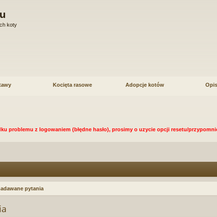
u
ch koty
tawy
Kocięta rasowe
Adopcje kotów
Opis
ku problemu z logowaniem (błędne hasło), prosimy o uzycie opcji resetu/przypomnie
zadawane pytania
ia