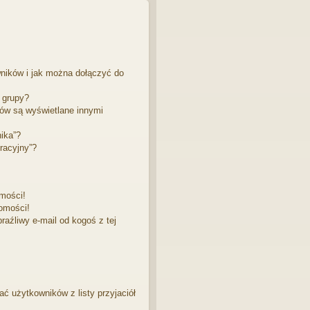
ę
wników i jak można dołączyć do
 grupy?
ów są wyświetlane innymi
ika”?
racyjny”?
mości!
omości!
aźliwy e-mail od kogoś z tej
 użytkowników z listy przyjaciół