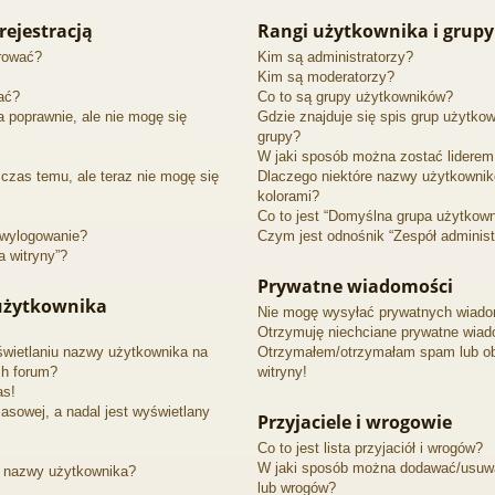
rejestracją
Rangi użytkownika i grupy
trować?
Kim są administratorzy?
Kim są moderatorzy?
ać?
Co to są grupy użytkowników?
a poprawnie, ale nie mogę się
Gdzie znajduje się spis grup użytko
grupy?
W jaki sposób można zostać liderem
 czas temu, ale teraz nie mogę się
Dlaczego niektóre nazwy użytkownik
kolorami?
Co to jest “Domyślna grupa użytkown
 wylogowanie?
Czym jest odnośnik “Zespół administ
a witryny”?
Prywatne wiadomości
 użytkownika
Nie mogę wysyłać prywatnych wiado
Otrzymuję niechciane prywatne wiad
wietlaniu nazwy użytkownika na
Otrzymałem/otrzymałam spam lub obr
ch forum?
witryny!
as!
asowej, a nadal jest wyświetlany
Przyjaciele i wrogowie
Co to jest lista przyjaciół i wrogów?
W jaki sposób można dodawać/usuwać
k nazwy użytkownika?
lub wrogów?