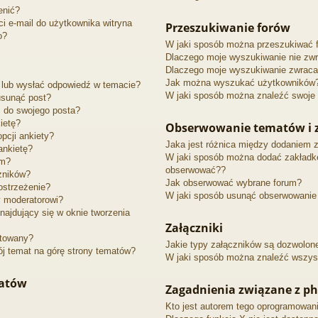
enić?
 e-mail do użytkownika witryna
Przeszukiwanie forów
o?
W jaki sposób można przeszukiwać 
Dlaczego moje wyszukiwanie nie zw
Dlaczego moje wyszukiwanie zwraca 
Jak można wyszukać użytkowników
 lub wysłać odpowiedź w temacie?
W jaki sposób można znaleźć swoje 
usunąć post?
 do swojego posta?
ietę?
Obserwowanie tematów i z
pcji ankiety?
Jaka jest różnica między dodaniem 
ankietę?
W jaki sposób można dodać zakładkę
um?
obserwować??
zników?
Jak obserwować wybrane forum?
ostrzeżenie?
W jaki sposób usunąć obserwowanie
y moderatorowi?
najdujący się w oknie tworzenia
Załączniki
ptowany?
Jakie typy załączników są dozwolone 
j temat na górę strony tematów?
W jaki sposób można znaleźć wszyst
matów
Zagadnienia związane z p
Kto jest autorem tego oprogramowan