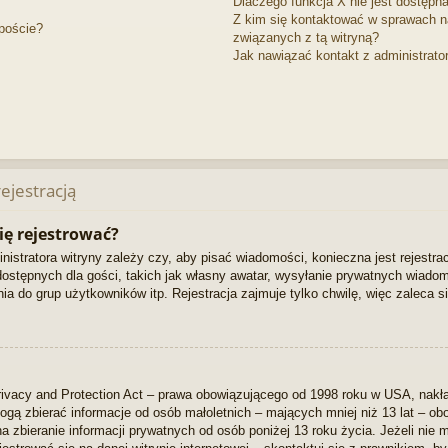
Dlaczego funkcja X nie jest dostępn
Z kim się kontaktować w sprawach n
poście?
związanych z tą witryną?
Jak nawiązać kontakt z administrato
ejestracją
ię rejestrować?
istratora witryny zależy czy, aby pisać wiadomości, konieczna jest rejestrac
ostępnych dla gości, takich jak własny awatar, wysyłanie prywatnych wiadomo
a do grup użytkowników itp. Rejestracja zajmuje tylko chwilę, więc zaleca si
rivacy and Protection Act – prawa obowiązującego od 1998 roku w USA, nakład
mogą zbierać informacje od osób małoletnich – mających mniej niż 13 lat – o
 zbieranie informacji prywatnych od osób poniżej 13 roku życia. Jeżeli nie