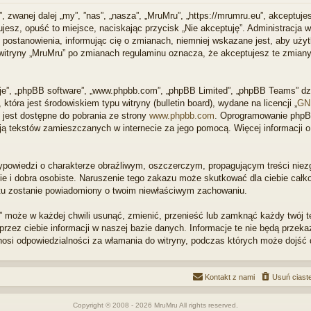
”, zwanej dalej „my”, ”nas”, „nasza”, „MruMru”, „https://mrumru.eu”, akceptuj
tujesz, opuść to miejsce, naciskając przycisk „Nie akceptuję”. Administracja
postanowienia, informując cię o zmianach, niemniej wskazane jest, aby użytk
 witryny „MruMru” po zmianach regulaminu oznacza, że akceptujesz te zmia
 „je”, „phpBB software”, „www.phpbb.com”, „phpBB Limited”, „phpBB Teams” d
tóra jest środowiskiem typu witryny (bulletin board), wydane na licencji „
GNU
jest dostępne do pobrania ze strony
www.phpbb.com
. Oprogramowanie phpBB
olują tekstów zamieszczanych w internecie za jego pomocą. Więcej informacji
ypowiedzi o charakterze obraźliwym, oszczerczym, propagującym treści nie
e i dobra osobiste. Naruszenie tego zakazu może skutkować dla ciebie cał
rnetu zostanie powiadomiony o twoim niewłaściwym zachowaniu.
 może w każdej chwili usunąć, zmienić, przenieść lub zamknąć każdy twój 
rzez ciebie informacji w naszej bazie danych. Informacje te nie będą przek
onosi odpowiedzialności za włamania do witryny, podczas których może dojść
Kontakt z nami
Usuń ciast
Copyright © 2008 - 2026 MruMru All rights reserved.