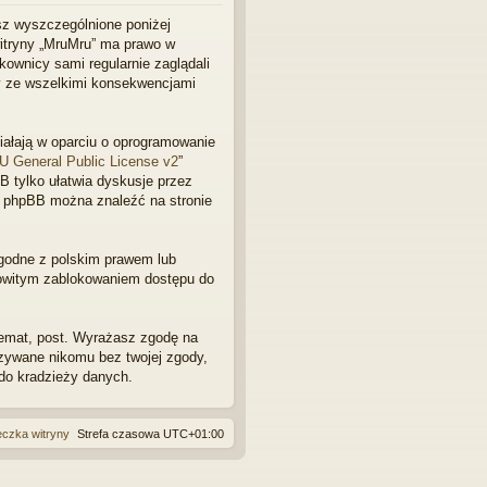
ę
esz wyszczególnione poniżej
 witryny „MruMru” ma prawo w
ownicy sami regularnie zaglądali
ny ze wszelkimi konsekwencjami
ziałają w oparciu o oprogramowanie
 General Public License v2
”
 tylko ułatwia dyskusje przez
 o phpBB można znaleźć na stronie
zgodne z polskim prawem lub
kowitym zablokowaniem dostępu do
temat, post. Wyrażasz zgodę na
azywane nikomu bez twojej zgody,
 do kradzieży danych.
eczka witryny
Strefa czasowa
UTC+01:00