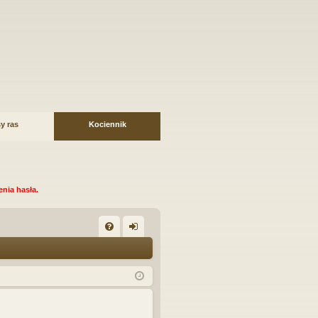
y ras
Kociennik
nia hasła.
FA
al
Q
og
uj
si