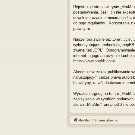
Rejestrując się na witrynie „MruMru
postanowienia. Jeśli ich nie akcep
dowolnym czasie zmienić poniższe 
do tego regulaminu. Korzystanie z
prawnymi.
Nasze fora zwane też „one”, „ich”,
wykorzystujące technologię phpBB, k
zwanej też „GPL”. Oprogramowanie 
internet, a jego autorzy nie kontr
https://www.phpbb.com/
.
Akceptujesz zakaz publikowania w
naruszającym cudze prawa autorski
tej witryny, a twój dostawca inte
Wyrażasz zgodę na to, że „MruMru”
zapisywanie wszystkich podanych p
ale ani „MruMru”, ani phpBB nie p
MruMru
Strona główna