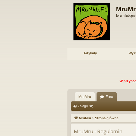
MruMr
forum lubiący
Artykuły
Wys
W przypad
MruMru
Fora
Zaloguj się
MruMru
Strona główna
MruMru - Regulamin