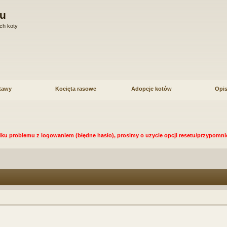
u
ch koty
tawy
Kocięta rasowe
Adopcje kotów
Opis
ku problemu z logowaniem (błędne hasło), prosimy o uzycie opcji resetu/przypomnie